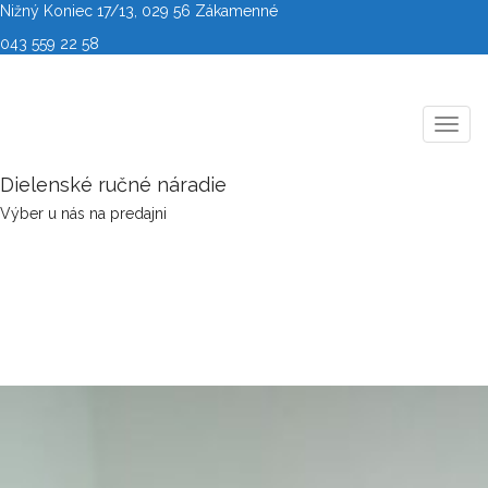
Nižný Koniec 17/13, 029 56 Zákamenné
043 559 22 58
Toggl
naviga
Dielenské ručné náradie
Výber u nás na predajni